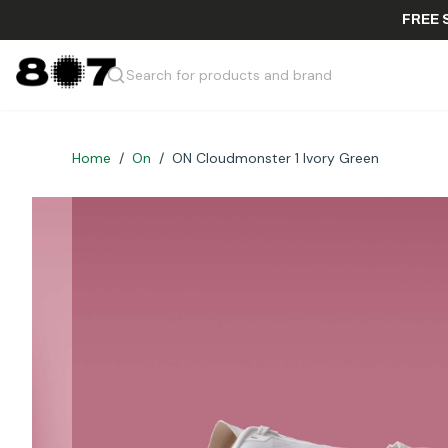
F
Search for products and brand
Home
/
On
/
ON Cloudmonster 1 Ivory Green