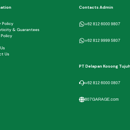
mation
Contacts Admin
y Policy
+62 812 6000 9807
ticity & Guarantees
 Policy
+62 812 9999 5807
 Us
ct Us
PT Delapan Kosong Tuju
+62 812 6000 0807
807GARAGE.com