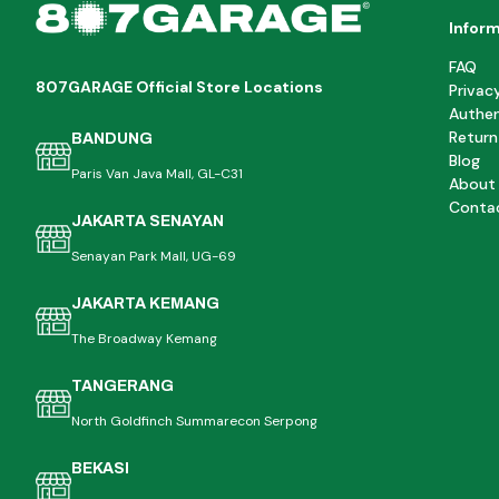
Infor
FAQ
807GARAGE Official Store Locations
Privac
Authen
Return
BANDUNG
Blog
Paris Van Java Mall, GL-C31
About
Conta
JAKARTA SENAYAN
Senayan Park Mall, UG-69
JAKARTA KEMANG
The Broadway Kemang
TANGERANG
North Goldfinch Summarecon Serpong
BEKASI