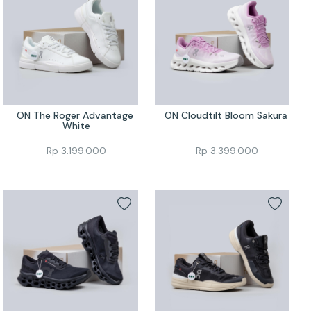
ON The Roger Advantage 
ON Cloudtilt Bloom Sakura 
White
Rp
3.199.000
Rp
3.399.000