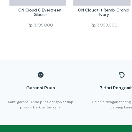
ON Cloud 6 Evergreen 
ON Cloudtilt Remix Orchid 
Glacier
Ivory
Rp
3.199.000
Rp
3.999.000
Garansi Puas
7 Hari Pengemb
Kami garansi Anda puas dengan setiap
Belanja dengan tenang 
produk berkualitas kami.
cabang kami