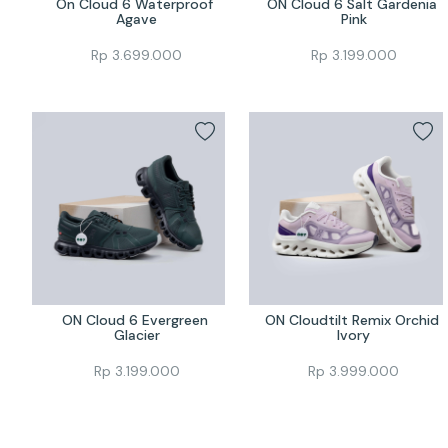
On Cloud 6 Waterproof 
ON Cloud 6 Salt Gardenia 
Agave
Pink
Rp
3.699.000
Rp
3.199.000
ON Cloud 6 Evergreen 
ON Cloudtilt Remix Orchid 
Glacier
Ivory
Rp
3.199.000
Rp
3.999.000