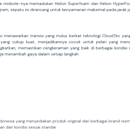
tara midsole-nya memadukan Helion Superfoam dan Helion Hyper
gram, sepatu ini dirancang untuk kenyamanan maksimal pada jarak j
so menawarkan transisi yang mulus berkat teknologi CloudTec yan
 yang cukup kuat, menjadikannya cocok untuk pelari yang menc
ngkatkan, memastikan cengkeraman yang baik di berbagai kondisi
juga menambah gaya dalam setiap langkah.
donesia yang menyediakan produk original dari berbagai brand resmi 
n dan kondisi sesuai standar.