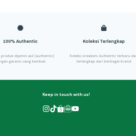
100% Authentic
Koleksi Terlengkap
 produk dijamin asli (authentic)
Koleksi sneakers Authentic terbaru d
ngan garansi uang kembali.
terlengkap dari berbagai brand.
Keep in touch with us!