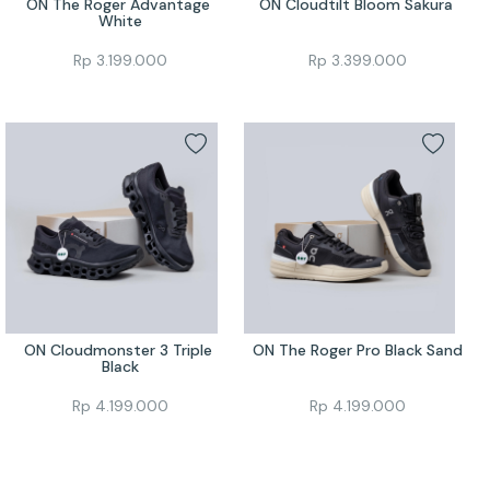
ON The Roger Advantage 
ON Cloudtilt Bloom Sakura 
White
Rp
3.199.000
Rp
3.399.000
ON Cloudmonster 3 Triple 
ON The Roger Pro Black Sand
Black
Rp
4.199.000
Rp
4.199.000