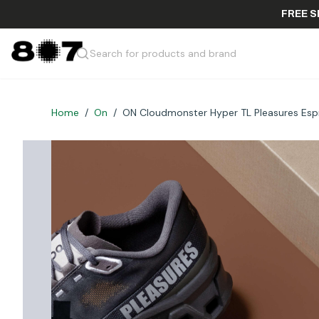
Search for products and brand
Home
/
On
/
ON Cloudmonster Hyper TL Pleasures Esp