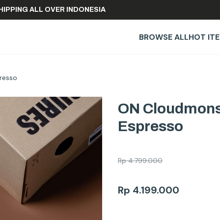
FREE SHIPPING ALL OVER INDONESIA
BROWSE ALL
HOT IT
resso
ON Cloudmonst
Espresso
Rp
4.799.000
Rp
4.199.000