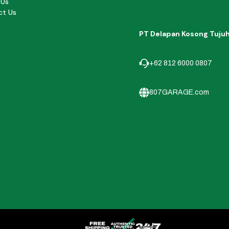
 Us
ct Us
PT Delapan Kosong Tuju
+62 812 6000 0807
807GARAGE.com