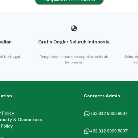
alian
Gratis Ongkir Seluruh Indonesia
di berbagai
Pengiriman aman dan cepat ke seluruh
Seluruh
.
Indonesia.
de
mation
Contacts Admin
y Policy
+62 812 6000 9807
ticity & Guarantees
 Policy
+62 812 9999 5807