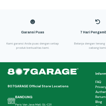
Garansi Puas
7 Hari Pengemb
Kami garansi Anda puas dengan setiap
Belanja dengan tenang 
produk berkualitas kami.
cabang kami
Infor
FAQ
807GARAGE Official Store Locations
Privac
Authen
Return
BANDUNG
Blog
Paris Van Java Mall, GL-C31