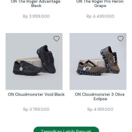
ON The Roger Advantage 
ON The Roger Pro Heron 
Black
Grape
Rp
3.999.000
Rp
4.499.000
ON Cloudmonster Void Black
ON Cloudmonster 3 Olive 
Eclipse
Rp
3.799.000
Rp
4.199.000
Tampilkan Lebih Banyak