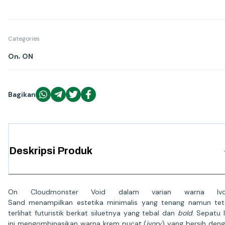
Categories
,
On
ON
Bagikan
Deskripsi Produk
On Cloudmonster Void dalam varian warna Ivo
Sand menampilkan estetika minimalis yang tenang namun te
terlihat futuristik berkat siluetnya yang tebal dan
bold
. Sepatu l
ini mengombinasikan warna krem pucat (
ivory
) yang bersih den