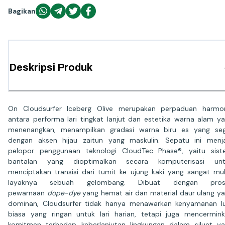
Bagikan
Deskripsi Produk
On Cloudsurfer Iceberg Olive merupakan perpaduan harmo
antara performa lari tingkat lanjut dan estetika warna alam y
menenangkan, menampilkan gradasi warna biru es yang se
dengan aksen hijau zaitun yang maskulin. Sepatu ini menj
pelopor penggunaan teknologi CloudTec Phase®, yaitu sis
bantalan yang dioptimalkan secara komputerisasi unt
menciptakan transisi dari tumit ke ujung kaki yang sangat mu
layaknya sebuah gelombang. Dibuat dengan pros
pewarnaan
dope-dye
yang hemat air dan material daur ulang y
dominan, Cloudsurfer tidak hanya menawarkan kenyamanan l
biasa yang ringan untuk lari harian, tetapi juga mencermin
komitmen terhadap keberlanjutan lingkungan dalam siluet y