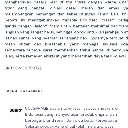
menghadirkan desain
Year of the Horse
dengan warna
Chai
Ivory
yang hangat, dihiasi detail merah dan emas ya
melambangkan semangat dan keberuntungan Tahun Baru Iml
Sepatu ini menggabungkan midsole CloudTec Phase™ berla
ganda dengan Helion™ foam untuk bantalan maksimal dan trans
langkah yang sangat halus, sehingga cocok untuk lari jarak jauh a
latihan santai yang nyaman sepanjang hari. Uppernya terbuat d
mesh ringan dan breathable yang menjaga sirkulasi udar
sementara outsole karet memberikan traksi handal di permuk
jalan, serta kemasan eksklusif yang menambah daya tarik koleksi.
SKU : 3WG10510722
ABOUT 807GARAGE
807GARAGE adalah toko retail sepatu sneakers di
Indonesia yang menyediakan produk original dari
berbagai brand resmi dan distributor terpercaya.
Seluruh produk yang dijual telah melalui proses