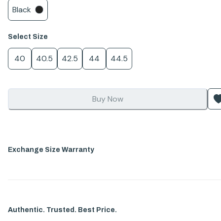
Black
Select
Size
40
40.5
42.5
44
44.5
Buy Now
Exchange Size Warranty
Authentic. Trusted. Best Price.