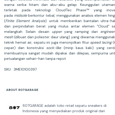
warna serba hitam dan abu-abu gelap. Keunggulan utaman
terletak pada teknologi CloudTec Phase™ yang inovat
pada
midsole
berkontur tebal, menggunakan analisis elemen hin
(
Finite Element Analysis
) untuk memberikan bantalan ultra-ha
dan perpindahan berat yang mulus antar elemen "Cloud" s
melangkah. Selain desain
upper
yang ramping dari
enginee
mesh
(dibuat dari poliester daur ulang) yang diwarnai mengguna
teknik hemat air, sepatu ini juga menonjolkan fitur
speed lacing
(t
cepat) dan konstruksi
sock-like
(mirip kaus kaki) yang cerd
membuatnya sangat mudah dipakai dan dilepas, sempurna un
petualangan sehari-hari tanpa repot.
SKU : 3ME10100397
ABOUT 807GARAGE
807GARAGE adalah toko retail sepatu sneakers di
Indonesia yang menyediakan produk original dari