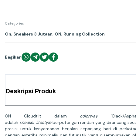
Categories
,
,
,
On
Sneakers 3 Jutaan
ON
Running Collection
Bagikan
Deskripsi Produk
ON Cloudtilt dalam
colorway
"Black/Asphal
adalah
sneaker
lifestyle
berpotongan rendah yang dirancang sec
presisi untuk kenyamanan berjalan sepanjang hari di perkota
dengan estetika minimalis dan futuristik yang disempurnakan o