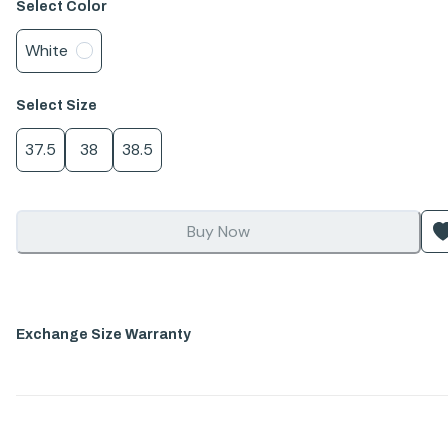
Select
Color
White
Select
Size
37.5
38
38.5
Buy Now
Exchange Size Warranty