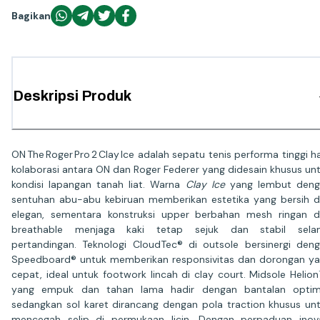
Bagikan
Deskripsi Produk
ON The Roger Pro 2 Clay Ice adalah sepatu tenis performa tinggi ha
kolaborasi antara ON dan Roger Federer yang didesain khusus un
kondisi lapangan tanah liat. Warna
Clay Ice
yang lembut deng
sentuhan abu-abu kebiruan memberikan estetika yang bersih 
elegan, sementara konstruksi upper berbahan mesh ringan 
breathable menjaga kaki tetap sejuk dan stabil sela
pertandingan. Teknologi CloudTec® di outsole bersinergi den
Speedboard® untuk memberikan responsivitas dan dorongan y
cepat, ideal untuk footwork lincah di clay court. Midsole Helio
yang empuk dan tahan lama hadir dengan bantalan optima
sedangkan sol karet dirancang dengan pola traction khusus un
mencegah selip di permukaan licin. Dengan perpaduan inov