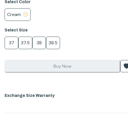
Select
Color
Cream
Select
Size
37
37.5
38
38.5
Buy Now
Exchange Size Warranty