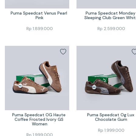
Puma Speedcat Venus Pearl 
Puma Speedcat Monday 
Pink
Sleeping Club Green Whit
Rp
1.899.000
Rp
2.599.000
Puma Speedcat OG Haute 
Puma Speedcat Og Lux 
Coffee Frosted Ivory GS 
Chocolate Gum
Women
Rp
1.999.000
Rp
1.999.000