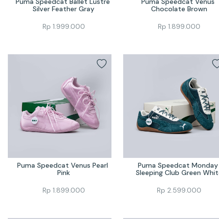
Puma Speedcat Ballet Lustre 
Puma Speedcat Venus 
Silver Feather Gray
Chocolate Brown
Rp
1.999.000
Rp
1.899.000
Puma Speedcat Venus Pearl 
Puma Speedcat Monday 
Pink
Sleeping Club Green Whit
Rp
1.899.000
Rp
2.599.000