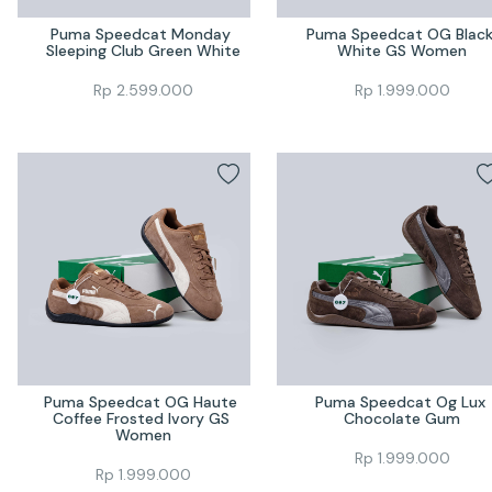
Puma Speedcat Monday 
Puma Speedcat OG Black
Sleeping Club Green White
White GS Women
Rp
2.599.000
Rp
1.999.000
Puma Speedcat OG Haute 
Puma Speedcat Og Lux 
Coffee Frosted Ivory GS 
Chocolate Gum
Women
Rp
1.999.000
Rp
1.999.000