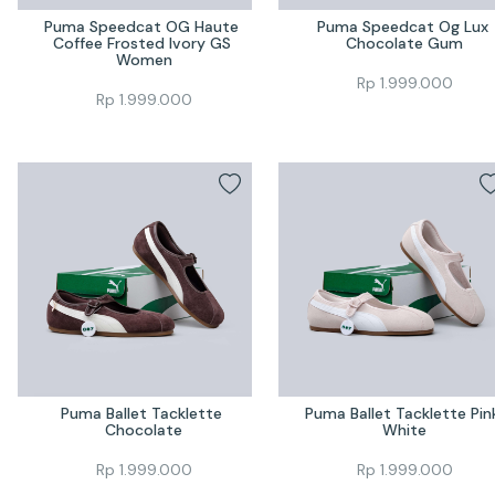
Puma Speedcat OG Haute 
Puma Speedcat Og Lux 
Coffee Frosted Ivory GS 
Chocolate Gum
Women
Rp
1.999.000
Rp
1.999.000
Puma Ballet Tacklette 
Puma Ballet Tacklette Pink
Chocolate
White
Rp
1.999.000
Rp
1.999.000