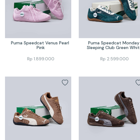
Puma Speedcat Venus Pearl 
Puma Speedcat Monday 
Pink
Sleeping Club Green Whit
Rp
1.899.000
Rp
2.599.000