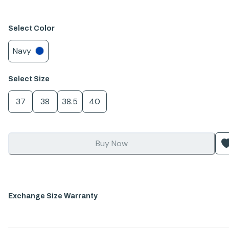
Select
Color
Navy
Select
Size
37
38
38.5
40
Buy Now
Exchange Size Warranty