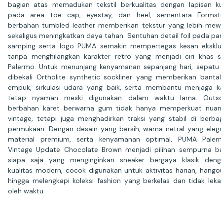
bagian atas memadukan tekstil berkualitas dengan lapisan ku
pada area toe cap, eyestay, dan heel, sementara Formst
berbahan tumbled leather memberikan tekstur yang lebih me
sekaligus meningkatkan daya tahan. Sentuhan detail foil pada pa
samping serta logo PUMA semakin mempertegas kesan eksklu
tanpa menghilangkan karakter retro yang menjadi ciri khas s
Palermo. Untuk menunjang kenyamanan sepanjang hari, sepatu 
dibekali Ortholite synthetic sockliner yang memberikan banta
empuk, sirkulasi udara yang baik, serta membantu menjaga k
tetap nyaman meski digunakan dalam waktu lama. Outso
berbahan karet berwarna gum tidak hanya memperkuat nua
vintage, tetapi juga menghadirkan traksi yang stabil di berba
permukaan. Dengan desain yang bersih, warna netral yang eleg
material premium, serta kenyamanan optimal, PUMA Paler
Vintage Update Chocolate Brown menjadi pilihan sempurna b
siapa saja yang menginginkan sneaker bergaya klasik den
kualitas modern, cocok digunakan untuk aktivitas harian, hango
hingga melengkapi koleksi fashion yang berkelas dan tidak lek
oleh waktu.