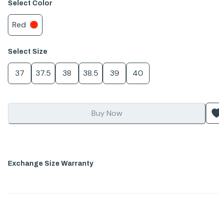
Select
Color
Red
Select
Size
37
37.5
38
38.5
39
40
Buy Now
Exchange Size Warranty