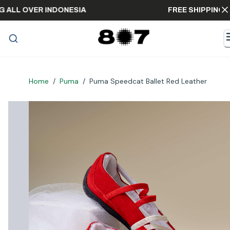
PPING ALL OVER INDONESIA
FREE SHIPP
Home
/
Puma
/
Puma Speedcat Ballet Red Leather