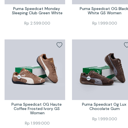
Puma Speedcat Monday 
Puma Speedcat OG Black
Sleeping Club Green White
White GS Women
Rp
2.599.000
Rp
1.999.000
Puma Speedcat OG Haute 
Puma Speedcat Og Lux 
Coffee Frosted Ivory GS 
Chocolate Gum
Women
Rp
1.999.000
Rp
1.999.000