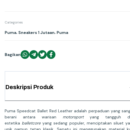
Categories
,
,
Puma
Sneakers 1 Jutaan
Puma
Bagikan
Deskripsi Produk
Puma Speedcat Ballet Red Leather adalah perpaduan yang san
berani antara warisan
motorsport
yang tangguh d
estetika
balletcore
yang sedang populer, menciptakan siluet y
unik namun tetap klasik. Sepatu ini menggunakan material ku