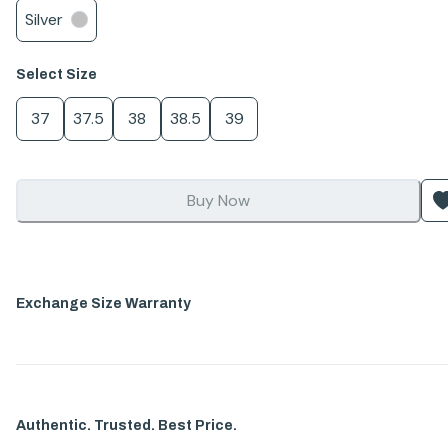
Silver
Select
Size
37
37.5
38
38.5
39
Buy Now
Exchange Size Warranty
Authentic. Trusted. Best Price.