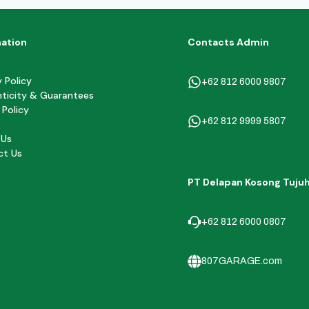
mation
Contacts Admin
y Policy
+62 812 6000 9807
ticity & Guarantees
 Policy
+62 812 9999 5807
 Us
ct Us
PT Delapan Kosong Tuju
+62 812 6000 0807
807GARAGE.com