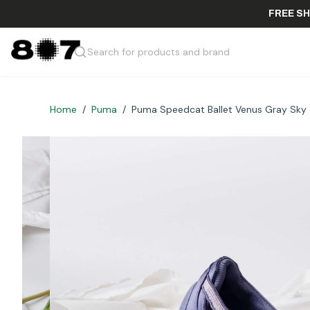
FR
Search for products and brand
Home
/
Puma
/
Puma Speedcat Ballet Venus Gray Sky