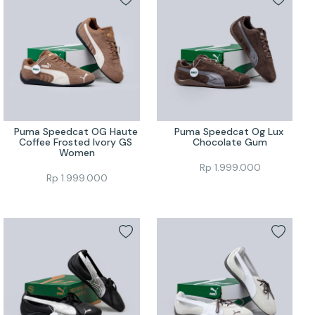
Puma Speedcat OG Haute 
Puma Speedcat Og Lux 
Coffee Frosted Ivory GS 
Chocolate Gum
Women
Rp
1.999.000
Rp
1.999.000