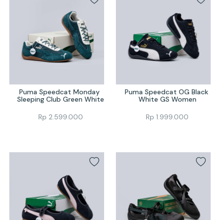
Puma Speedcat Monday 
Puma Speedcat OG Black 
Sleeping Club Green White
White GS Women
Rp
2.599.000
Rp
1.999.000