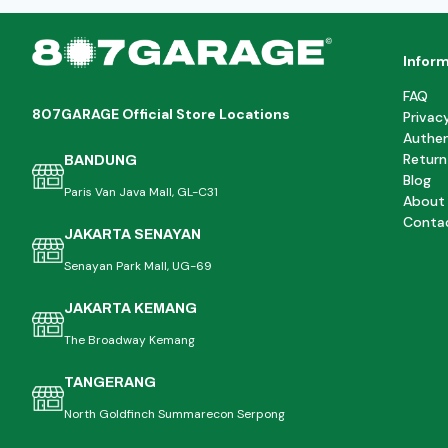
Infor
FAQ
807GARAGE Official Store Locations
Privac
Authen
Return
BANDUNG
Blog
Paris Van Java Mall, GL-C31
About
Conta
JAKARTA SENAYAN
Senayan Park Mall, UG-69
JAKARTA KEMANG
The Broadway Kemang
TANGERANG
North Goldfinch Summarecon Serpong