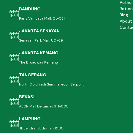
Authen
Return
BANDUNG
Blog
Paris Van Java Mall, GL-C31
About
Conta
JAKARTA SENAYAN
Senayan Park Mall, UG-69
JAKARTA KEMANG
The Broadway Kemang
TANGERANG
North Goldfinch Summarecon Serpong
BEKASI
AEON Mall Deltamas 1F 1-008
LAMPUNG
Jl. Jendral Sudirman 108C