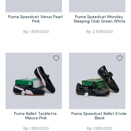
Puma Speedcat Venus Pearl 
Puma Speedcat Monday 
Pink
Sleeping Club Green White
Rp
1.899.000
Rp
2.599.000
Puma Ballet Tacklette 
Puma Speedcat Ballet Etoile 
Mauve Pink
Black
Rp
1.999.000
Rp
1.999.000