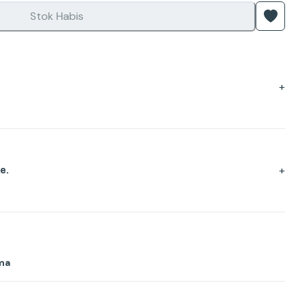
Stok Habis
+
+
e.
ma