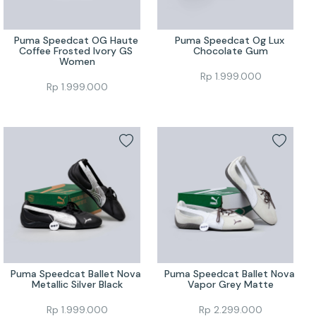
Puma Speedcat OG Haute 
Puma Speedcat Og Lux 
Coffee Frosted Ivory GS 
Chocolate Gum
Women
Rp
1.999.000
Rp
1.999.000
Puma Speedcat Ballet Nova 
Puma Speedcat Ballet Nova 
Metallic Silver Black
Vapor Grey Matte
Rp
1.999.000
Rp
2.299.000