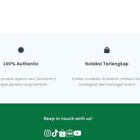
100% Authentic
Koleksi Terlengkap
 produk dijamin asli (authentic)
Koleksi sneakers Authentic terbaru d
ngan garansi uang kembali.
terlengkap dari berbagai brand.
Keep in touch with us!