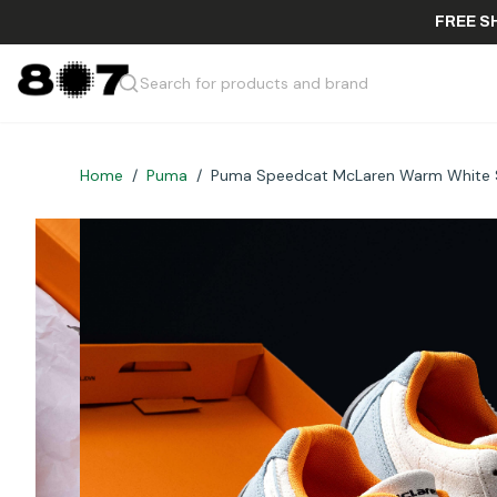
F
Search for products and brand
Home
/
Puma
/
Puma Speedcat McLaren Warm White