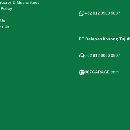
ticity & Guarantees
 Policy
+62 812 9999 5807
 Us
ct Us
PT Delapan Kosong Tuju
+62 812 6000 0807
807GARAGE.com