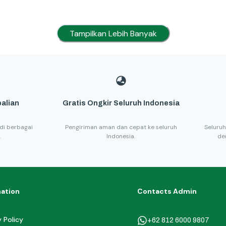
Tampilkan Lebih Banyak
alian
Gratis Ongkir Seluruh Indonesia
di berbagai
Pengiriman aman dan cepat ke seluruh
Seluruh
.
Indonesia.
de
mation
Contacts Admin
y Policy
+62 812 6000 9807