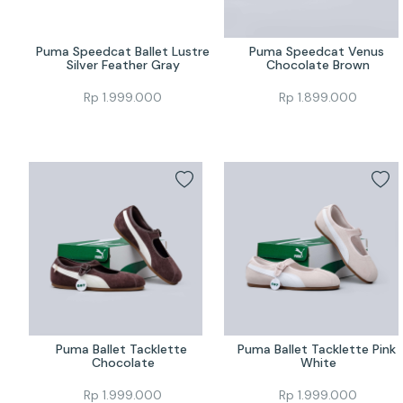
Puma Speedcat Ballet Lustre 
Puma Speedcat Venus 
Silver Feather Gray
Chocolate Brown
Rp
1.999.000
Rp
1.899.000
Puma Ballet Tacklette 
Puma Ballet Tacklette Pink 
Chocolate
White
Rp
1.999.000
Rp
1.999.000