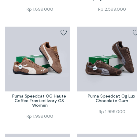
Rp
1.899.000
Rp
2.599.000
Puma Speedcat OG Haute 
Puma Speedcat Og Lux 
Coffee Frosted Ivory GS 
Chocolate Gum
Women
Rp
1.999.000
Rp
1.999.000