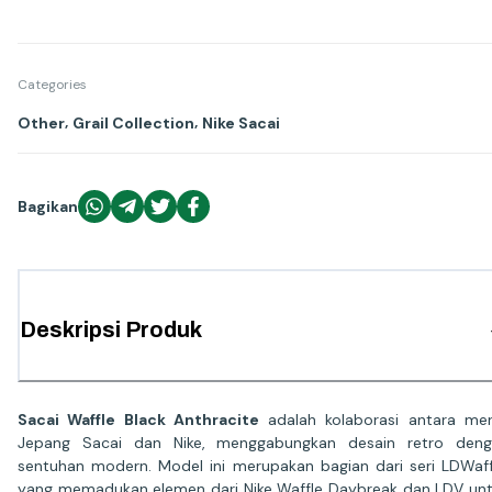
Categories
,
,
Other
Grail Collection
Nike Sacai
Bagikan
Deskripsi Produk
Sacai Waffle Black Anthracite
adalah kolaborasi antara me
Jepang Sacai dan Nike, menggabungkan desain retro deng
sentuhan modern. Model ini merupakan bagian dari seri LDWaff
yang memadukan elemen dari Nike Waffle Daybreak dan LDV un