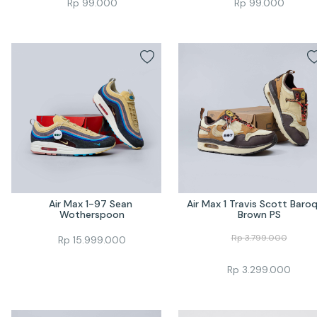
Rp
99.000
Rp
99.000
Air Max 1-97 Sean 
Air Max 1 Travis Scott Baroq
Wotherspoon
Brown PS
Rp
3.799.000
Rp
15.999.000
Rp
3.299.000