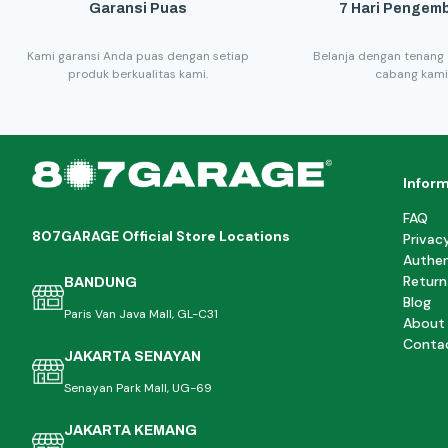
Garansi Puas
7 Hari Pengemb
Kami garansi Anda puas dengan setiap
Belanja dengan tenang 
produk berkualitas kami.
cabang kami
Infor
FAQ
807GARAGE Official Store Locations
Privac
Authen
Return
BANDUNG
Blog
Paris Van Java Mall, GL-C31
About
Conta
JAKARTA SENAYAN
Senayan Park Mall, UG-69
JAKARTA KEMANG