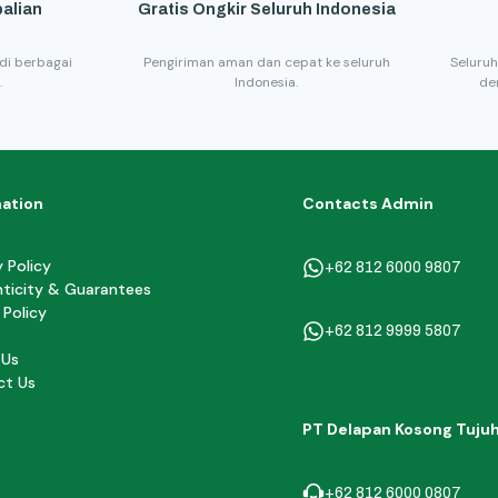
alian
Gratis Ongkir Seluruh Indonesia
di berbagai
Pengiriman aman dan cepat ke seluruh
Seluruh
.
Indonesia.
de
mation
Contacts Admin
y Policy
+62 812 6000 9807
ticity & Guarantees
 Policy
+62 812 9999 5807
 Us
ct Us
PT Delapan Kosong Tuju
+62 812 6000 0807