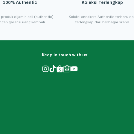
100% Authentic
Koleksi Terlengkap
 produk dijamin asli (authentic)
Koleksi sneakers Authentic terbaru d
ngan garansi uang kembali.
terlengkap dari berbagai brand.
Keep in touch with us!
h