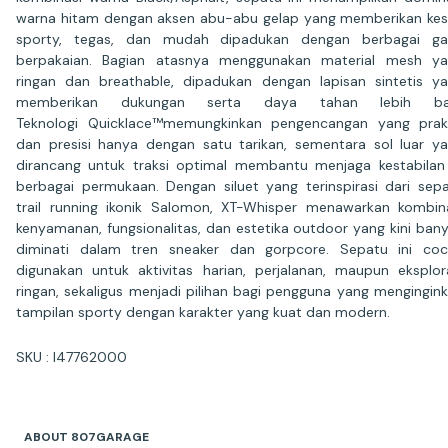
warna hitam dengan aksen abu-abu gelap yang memberikan ke
sporty, tegas, dan mudah dipadukan dengan berbagai ga
berpakaian. Bagian atasnya menggunakan material mesh y
ringan dan breathable, dipadukan dengan lapisan sintetis y
memberikan dukungan serta daya tahan lebih bai
Teknologi Quicklace™memungkinkan pengencangan yang prak
dan presisi hanya dengan satu tarikan, sementara sol luar y
dirancang untuk traksi optimal membantu menjaga kestabilan
berbagai permukaan. Dengan siluet yang terinspirasi dari sep
trail running ikonik Salomon, XT-Whisper menawarkan kombin
kenyamanan, fungsionalitas, dan estetika outdoor yang kini ban
diminati dalam tren sneaker dan gorpcore. Sepatu ini co
digunakan untuk aktivitas harian, perjalanan, maupun eksplor
ringan, sekaligus menjadi pilihan bagi pengguna yang mengingin
tampilan sporty dengan karakter yang kuat dan modern.
SKU : l47762000
ABOUT 807GARAGE