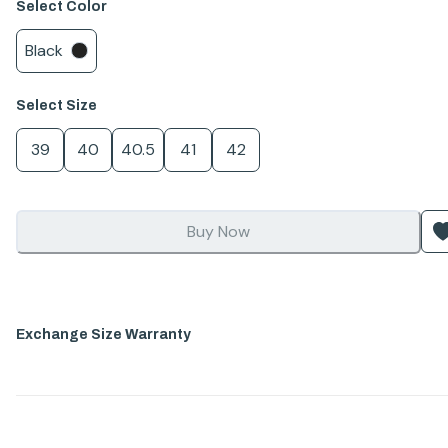
Select
Color
Black
Select
Size
39
40
40.5
41
42
Buy Now
Exchange Size Warranty