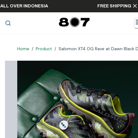
ING ALL OVER INDONESIA
FREE SHIPPING
Home
/
Product
/
Salomon XT4 OG Rave at Dawn Black D