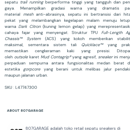
sepatu
trail running
berperforma tinggi yang tangguh dan pe
gaya. Menampilkan gradasi warna yang dramatis pa
material
mesh
anti-abrasinya, sepatu ini bertransisi dari hi
pekat yang melambangkan kegelapan malam menuju letup
warna
Dark Citron
(kuning lemon gelap) yang merepresentasi
cahaya fajar yang menyengat. Struktur TPU
Full-Length Ag
Chassis™ System
(ACS) yang kokoh memberikan stabilit
maksimal, sementara sistem tali
Quicklace™
yang prakt
memastikan cengkeraman kaki yang presisi. Ditopa
oleh
outsole
karet
Mud Contagrip®
yang agresif,
sneaker
ini menj
perpaduan sempurna antara fungsionalitas medan berat d
estetika
gorpcore
yang berani untuk melibas jalur pendak
maupun jalanan urban.
SKU : L47747300
ABOUT 807GARAGE
807GARAGE adalah toko retail sepatu sneakers di