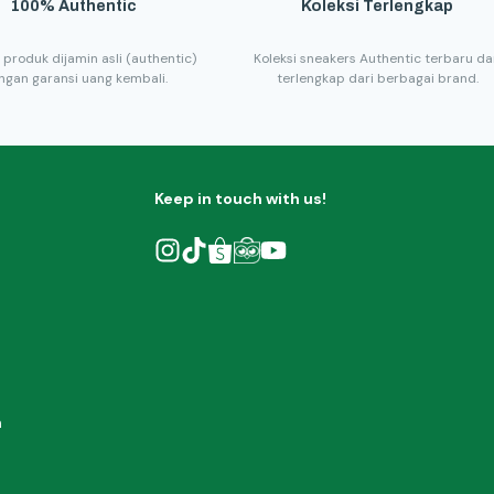
100% Authentic
Koleksi Terlengkap
 produk dijamin asli (authentic)
Koleksi sneakers Authentic terbaru d
ngan garansi uang kembali.
terlengkap dari berbagai brand.
Keep in touch with us!
h