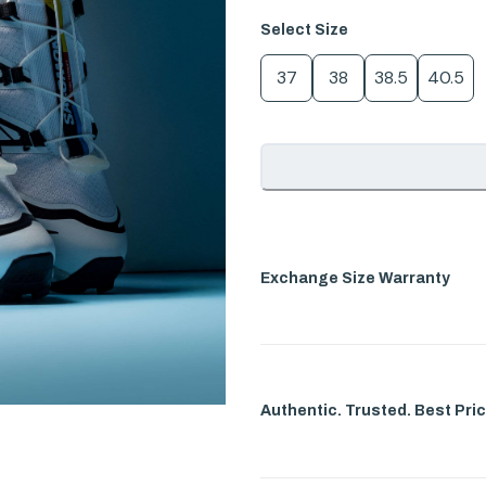
Select
Size
37
38
38.5
40.5
Exchange Size Warranty
Authentic. Trusted. Best Pric