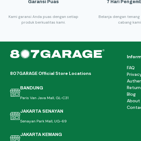
Garansi Puas
7 Hari Pengemb
Kami garansi Anda puas dengan setiap
Belanja dengan tenang 
produk berkualitas kami.
cabang kami
Infor
FAQ
807GARAGE Official Store Locations
Privac
Authen
Return
BANDUNG
Blog
Paris Van Java Mall, GL-C31
About
Conta
JAKARTA SENAYAN
Senayan Park Mall, UG-69
JAKARTA KEMANG