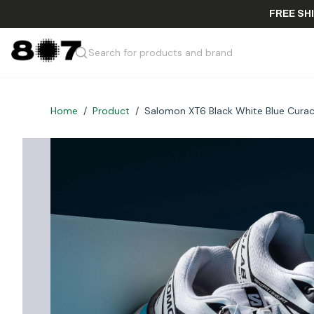
FRE
Search for products and brand
Home
/
Product
/
Salomon XT6 Black White Blue Cura