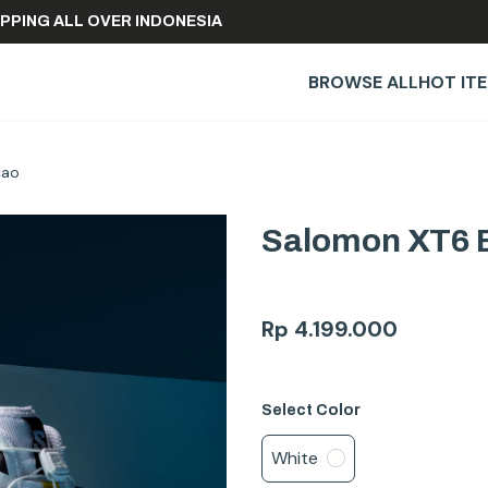
E SHIPPING ALL OVER INDONESIA
BROWSE ALL
HOT IT
cao
Salomon XT6 B
Rp
4.199.000
Select
Color
White