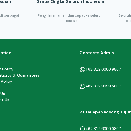
alian
Gratis Ongkir Seluruh Indonesia
di berbagai
Pengiriman aman dan cepat ke seluruh
Seluruh
.
Indonesia.
de
mation
Contacts Admin
y Policy
+62 812 6000 9807
ticity & Guarantees
 Policy
+62 812 9999 5807
 Us
ct Us
PT Delapan Kosong Tuju
+62 812 6000 0807