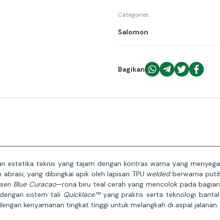
Categories
Salomon
Bagikan
n estetika teknis yang tajam dengan kontras warna yang menyega
abrasi, yang dibingkai apik oleh lapisan TPU
welded
berwarna putih
ksen
Blue Curacao
—rona biru teal cerah yang mencolok pada bagian
dengan sistem tali
Quicklace™
yang praktis serta teknologi banta
dengan kenyamanan tingkat tinggi untuk melangkah di aspal jalanan.