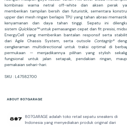
kombinasi warna netral off-white dan aksen perak ya
memberikan tampilan bersih dan futuristik, sementara konstru
upper dari mesh ringan berlapis TPU yang tahan abrasi memasti
kenyamanan dan daya tahan tinggi. Sepatu ini dilengka
sistem
Quicklace™
untuk pemasangan cepat dan fit presisi, mids
EnergyCell yang memberikan bantalan responsif serta stabili
dari Agile Chassis System, serta outsole
Contagrip®
deng
cengkeraman multidirectional untuk traksi optimal di berba
permukaan — menjadikannya pilihan yang stylish sekalig
fungsional untuk jalan setapak, pendakian ringan, maup
pemakaian sehari-hari.
SKU : L47582700
ABOUT 807GARAGE
807GARAGE adalah toko retail sepatu sneakers di
Indonesia yang menyediakan produk original dari