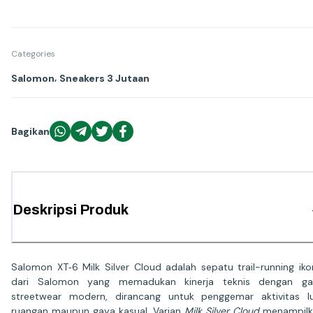
Categories
,
Salomon
Sneakers 3 Jutaan
Bagikan
Deskripsi Produk
Salomon XT‑6 Milk Silver Cloud adalah sepatu trail-running iko
dari Salomon yang memadukan kinerja teknis dengan ga
streetwear modern, dirancang untuk penggemar aktivitas l
ruangan maupun gaya kasual. Varian
Milk Silver Cloud
menampilk