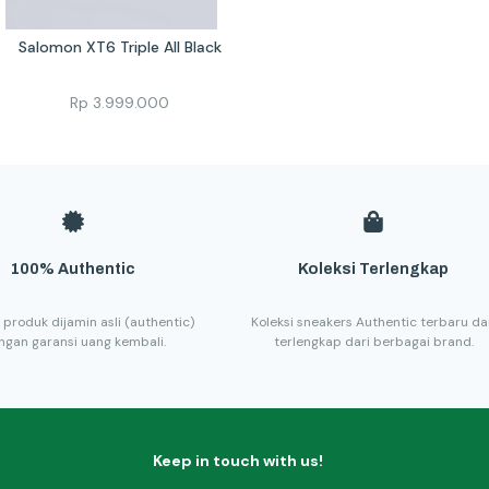
Salomon XT6 Triple All Black
Rp
3.999.000
100% Authentic
Koleksi Terlengkap
 produk dijamin asli (authentic)
Koleksi sneakers Authentic terbaru d
ngan garansi uang kembali.
terlengkap dari berbagai brand.
Keep in touch with us!