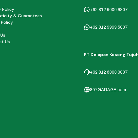
y Policy
+62 812 6000 9807
ticity & Guarantees
 Policy
+62 812 9999 5807
 Us
ct Us
PT Delapan Kosong Tuju
+62 812 6000 0807
807GARAGE.com