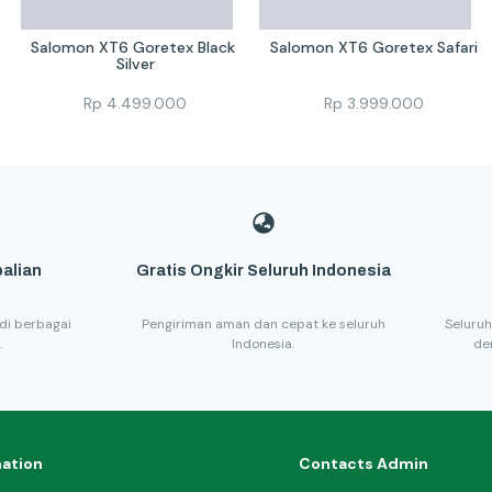
Salomon XT6 Goretex Black 
Salomon XT6 Goretex Safari
Silver
Rp
4.499.000
Rp
3.999.000
alian
Gratis Ongkir Seluruh Indonesia
di berbagai
Pengiriman aman dan cepat ke seluruh
Seluruh
.
Indonesia.
de
mation
Contacts Admin