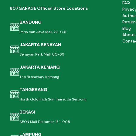
FAQ
807GARAGE Official Store Locations
Privac
Authen
Return
BANDUNG
Blog
Paris Van Java Mall, GL-C31
About
Conta
JAKARTA SENAYAN
Senayan Park Mall, UG-69
JAKARTA KEMANG
The Broadway Kemang
TANGERANG
North Goldfinch Summarecon Serpong
BEKASI
AEON Mall Deltamas 1F 1-008
LAMPUNG