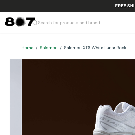
FRE
Search for products and brand
Home
/
Salomon
/
Salomon XT6 White Lunar Rock