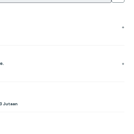
+
+
e.
3 Jutaan