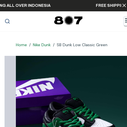
IPPING ALL OVER INDONESIA
FREE SHIP
Home
/
Nike Dunk
/
SB Dunk Low Classic Green