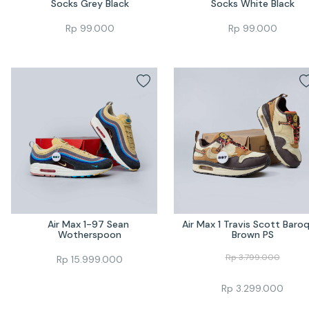
Socks Grey Black
Socks White Black
Rp
99.000
Rp
99.000
Air Max 1-97 Sean 
Air Max 1 Travis Scott Baroq
Wotherspoon
Brown PS
Rp
3.799.000
Rp
15.999.000
Rp
3.299.000