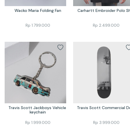
Wacko Maria Folding Fan
Carhartt Embroider Polo Sh
Rp
1.799.000
Rp
2.499.000
Travis Scott Jackboys Vehicle 
Travis Scott Commercial D
keychain
Rp
1.999.000
Rp
3.999.000