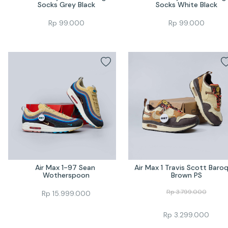
Socks Grey Black
Socks White Black
Rp
99.000
Rp
99.000
Air Max 1-97 Sean 
Air Max 1 Travis Scott Baroq
Wotherspoon
Brown PS
Rp
3.799.000
Rp
15.999.000
Rp
3.299.000