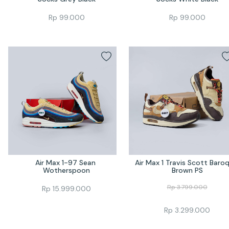
Rp
99.000
Rp
99.000
Air Max 1-97 Sean 
Air Max 1 Travis Scott Baroq
Wotherspoon
Brown PS
Rp
3.799.000
Rp
15.999.000
Rp
3.299.000