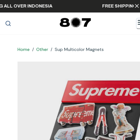
PPING ALL OVER INDONESIA
FREE SHIPP
Home
/
Other
/
Sup Multicolor Magnets