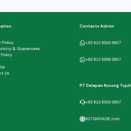
mation
Contacts Admin
y Policy
+62 812 6000 9807
ticity & Guarantees
 Policy
+62 812 9999 5807
 Us
ct Us
PT Delapan Kosong Tuju
+62 812 6000 0807
807GARAGE.com