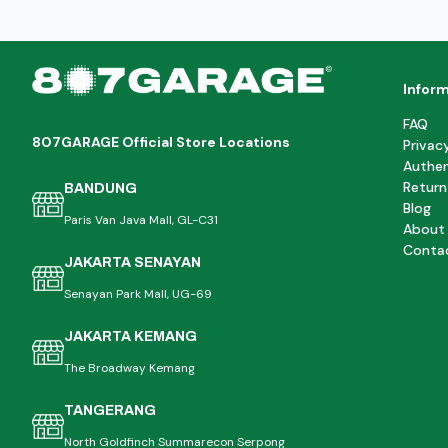
Infor
FAQ
807GARAGE Official Store Locations
Privac
Authen
Return
BANDUNG
Blog
Paris Van Java Mall, GL-C31
About
Conta
JAKARTA SENAYAN
Senayan Park Mall, UG-69
JAKARTA KEMANG
The Broadway Kemang
TANGERANG
North Goldfinch Summarecon Serpong