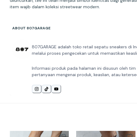
diluncurkan, tee ini telah menjadi simbol identitas bagi gener
item wajib dalam koleksi streetwear modern.
ABOUT 807GARAGE
807GARAGE adalah toko retail sepatu sneakers di In
melalui proses pengecekan untuk memastikan keaslia
Informasi produk pada halaman ini disusun oleh tim
pertanyaan mengenai produk, keaslian, atau keterse