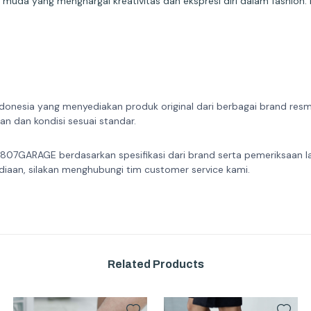
asi muda yang menghargai kreativitas dan ekspresi diri dalam fashio
donesia yang menyediakan produk original dari berbagai brand resmi 
n dan kondisi sesuai standar.
 807GARAGE berdasarkan spesifikasi dari brand serta pemeriksaan l
diaan, silakan menghubungi tim customer service kami.
Related Products