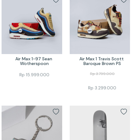
Air Max 1-97 Sean 
Air Max 1 Travis Scott 
Wotherspoon
Baroque Brown PS
Rp
3.799.000
Rp
15.999.000
Rp
3.299.000