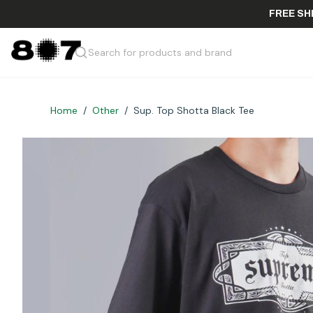
FR
Search for products and brand
Home
/
Other
/
Sup. Top Shotta Black Tee