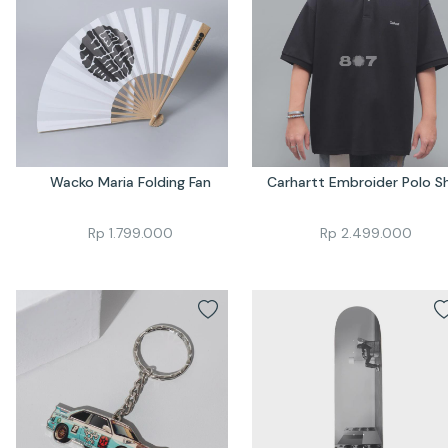
Wacko Maria Folding Fan
Carhartt Embroider Polo Sh
Rp
1.799.000
Rp
2.499.000