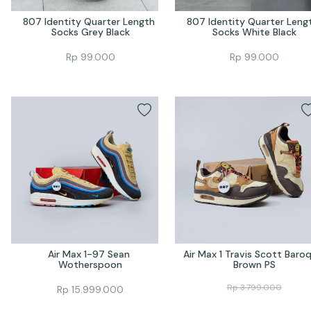
807 Identity Quarter Length 
807 Identity Quarter Lengt
Socks Grey Black
Socks White Black
Rp
99.000
Rp
99.000
Air Max 1-97 Sean 
Air Max 1 Travis Scott Baroq
Wotherspoon
Brown PS
Rp
3.799.000
Rp
15.999.000