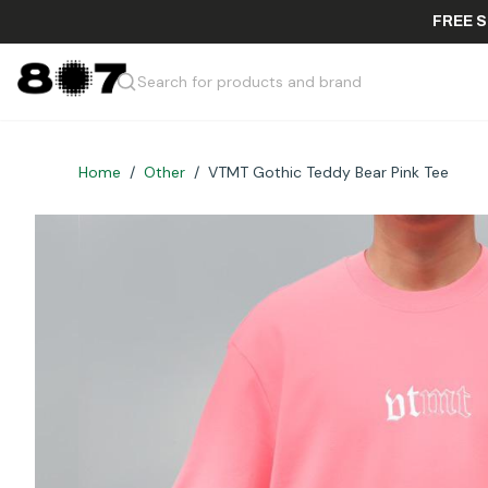
Search for products and brand
Home
/
Other
/
VTMT Gothic Teddy Bear Pink Tee