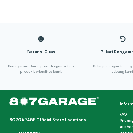
Garansi Puas
7 Hari Pengemb
Kami garansi Anda puas dengan setiap
Belanja dengan tenang 
produk berkualitas kami.
cabang kami
Infor
FAQ
807GARAGE Official Store Locations
Privac
Authen