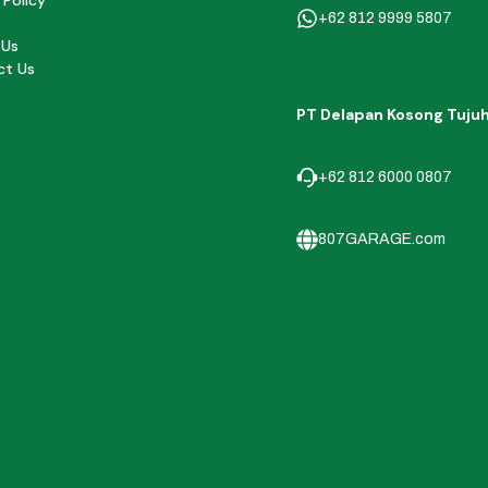
 Policy
+62 812 9999 5807
 Us
ct Us
PT Delapan Kosong Tuju
+62 812 6000 0807
807GARAGE.com