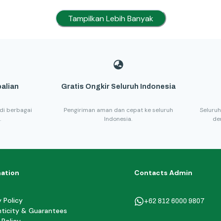
Tampilkan Lebih Banyak
alian
Gratis Ongkir Seluruh Indonesia
di berbagai
Pengiriman aman dan cepat ke seluruh
Seluruh
.
Indonesia.
de
mation
Contacts Admin
y Policy
+62 812 6000 9807
ticity & Guarantees