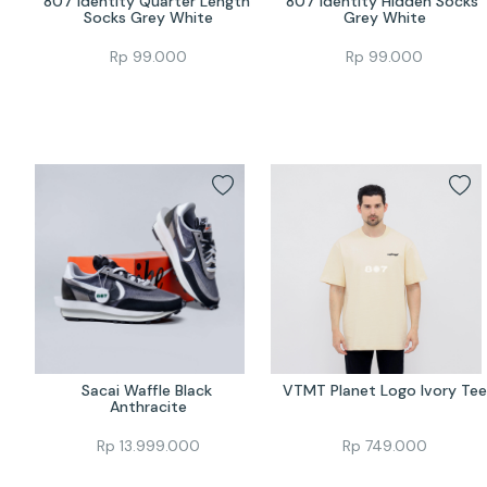
807 Identity Quarter Length 
807 Identity Hidden Socks 
Socks Grey White
Grey White
Rp
99.000
Rp
99.000
Sacai Waffle Black 
VTMT Planet Logo Ivory Tee
Anthracite
Rp
13.999.000
Rp
749.000