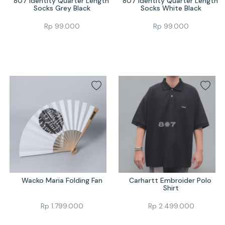
807 Identity Quarter Length 
807 Identity Quarter Length 
Socks Grey Black
Socks White Black
Rp
99.000
Rp
99.000
Wacko Maria Folding Fan
Carhartt Embroider Polo 
Shirt
Rp
1.799.000
Rp
2.499.000