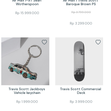
Air Max 1-97 Sean 
Air Max 1 Travis Scott 
Wotherspoon
Baroque Brown PS
Rp
3.799.000
Rp
15.999.000
Rp
3.299.000
Travis Scott Jackboys 
Travis Scott Commercial 
Vehicle keychain
Deck
Rp
1.999.000
Rp
3.999.000