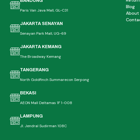
Return
BANDUNG
Blog
Paris Van Java Mall, GL-C31
About
Conta
JAKARTA SENAYAN
Senayan Park Mall, UG-69
JAKARTA KEMANG
The Broadway Kemang
TANGERANG
North Goldfinch Summarecon Serpong
BEKASI
AEON Mall Deltamas 1F 1-008
LAMPUNG
Jl. Jendral Sudirman 108C