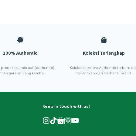
100% Authentic
Koleksi Terlengkap
 produk dijamin asli (authentic)
Koleksi sneakers Authentic terbaru d
ngan garansi uang kembali.
terlengkap dari berbagai brand.
Keep in touch with us!