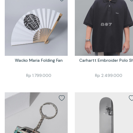
Wacko Maria Folding Fan
Carhartt Embroider Polo Sh
Rp
1.799.000
Rp
2.499.000