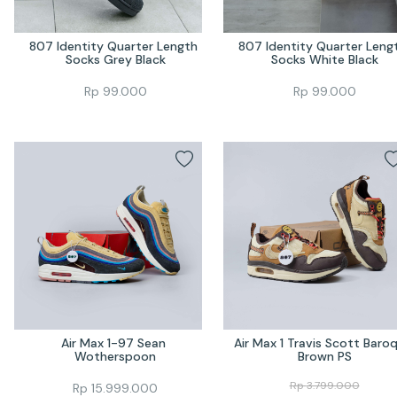
807 Identity Quarter Length 
807 Identity Quarter Lengt
Socks Grey Black
Socks White Black
Rp
99.000
Rp
99.000
Air Max 1-97 Sean 
Air Max 1 Travis Scott Baroq
Wotherspoon
Brown PS
Rp
3.799.000
Rp
15.999.000