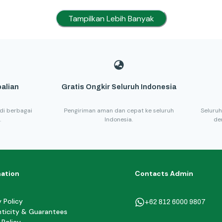
Tampilkan Lebih Banyak
alian
Gratis Ongkir Seluruh Indonesia
di berbagai
Pengiriman aman dan cepat ke seluruh
Seluruh
.
Indonesia.
de
mation
Contacts Admin
y Policy
+62 812 6000 9807
ticity & Guarantees