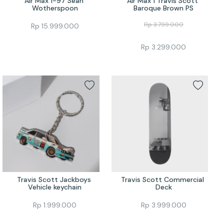
Air Max 1-97 Sean 
Air Max 1 Travis Scott 
Wotherspoon
Baroque Brown PS
Rp
3.799.000
Rp
15.999.000
Rp
3.299.000
Travis Scott Jackboys 
Travis Scott Commercial 
Vehicle keychain
Deck
Rp
1.999.000
Rp
3.999.000