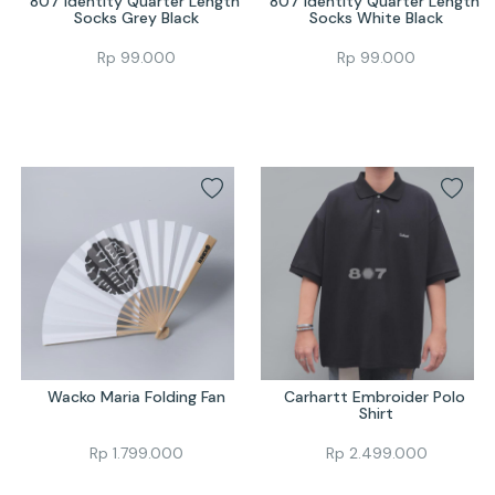
807 Identity Quarter Length 
807 Identity Quarter Length 
Socks Grey Black
Socks White Black
Rp
99.000
Rp
99.000
Wacko Maria Folding Fan
Carhartt Embroider Polo 
Shirt
Rp
1.799.000
Rp
2.499.000