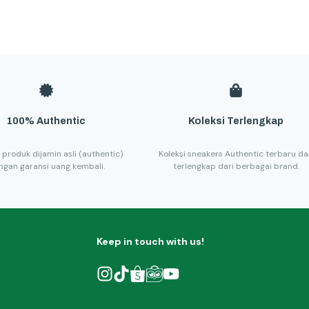
100% Authentic
Koleksi Terlengkap
 produk dijamin asli (authentic)
Koleksi sneakers Authentic terbaru d
ngan garansi uang kembali.
terlengkap dari berbagai brand.
Keep in touch with us!