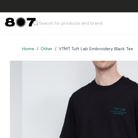
Search for products and brand
Home
/
Other
/
VTMT Tuft Lab Embroidery Black Tee