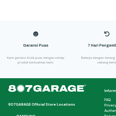
Garansi Puas
7 Hari Pengemb
Kami garansi Anda puas dengan setiap
Belanja dengan tenang 
produk berkualitas kami.
cabang kami
Infor
FAQ
807GARAGE Official Store Locations
Privac
Authen