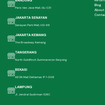
Return
BANDUNG
Blog
Paris Van Java Mall, GL-C31
About
Conta
JAKARTA SENAYAN
Senayan Park Mall, UG-69
JAKARTA KEMANG
The Broadway Kemang
TANGERANG
North Goldfinch Summarecon Serpong
BEKASI
AEON Mall Deltamas 1F 1-008
LAMPUNG
Jl. Jendral Sudirman 108C