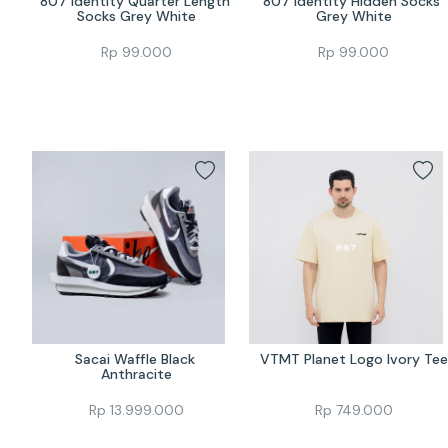
807 Identity Quarter Length 
807 Identity Hidden Socks 
Socks Grey White
Grey White
Rp
99.000
Rp
99.000
Sacai Waffle Black 
VTMT Planet Logo Ivory Tee
Anthracite
Rp
13.999.000
Rp
749.000