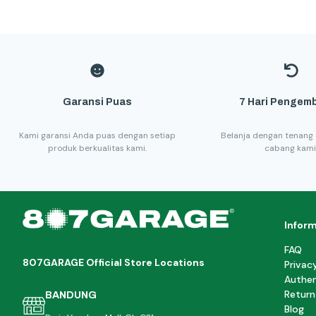
Garansi Puas
7 Hari Pengemb
Kami garansi Anda puas dengan setiap
Belanja dengan tenang 
produk berkualitas kami.
cabang kami
Infor
FAQ
807GARAGE Official Store Locations
Privac
Authen
Return
BANDUNG
Blog