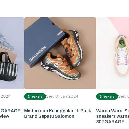
n 2024
Sen, 01 Jan 2024
Sen, 
Sneakers
Sneakers
807GARAGE:
Misteri dan Keunggulan di Balik
Warna Warni S
view
Brand Sepatu Salomon
sneakers warn
807GARAGE!