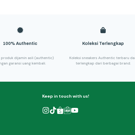
100% Authentic
Koleksi Terlengkap
 produk dijamin asli (authentic)
Koleksi sneakers Authentic terbaru d
ngan garansi uang kembali.
terlengkap dari berbagai brand.
Keep in touch with us!