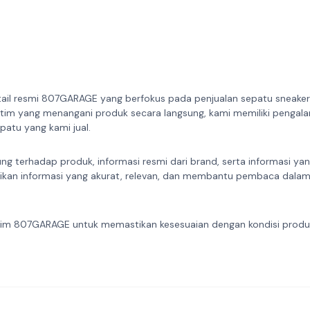
ail resmi 807GARAGE yang berfokus pada penjualan sepatu sneakers
 tim yang menangani produk secara langsung, kami memiliki pengal
atu yang kami jual.
ung terhadap produk, informasi resmi dari brand, serta informasi ya
ikan informasi yang akurat, relevan, dan membantu pembaca dala
eh tim 807GARAGE untuk memastikan kesesuaian dengan kondisi prod