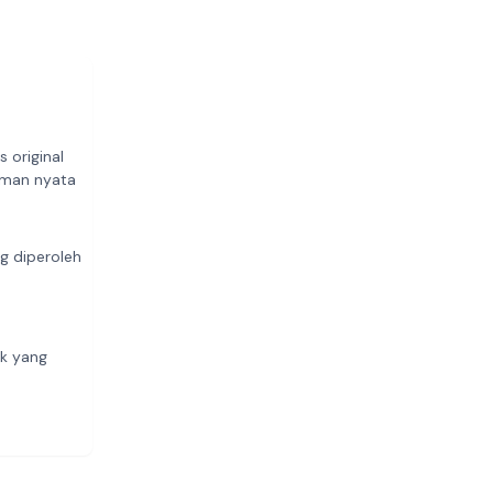
 original
aman nyata
ng diperoleh
m
uk yang