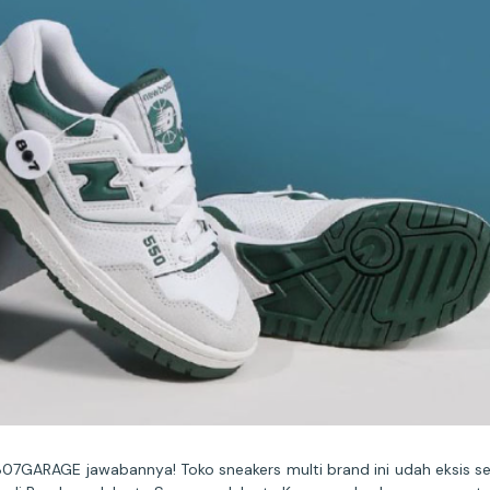
807GARAGE jawabannya! Toko sneakers multi brand ini udah eksis s