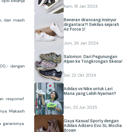
 opsi belanja
Kam, 18 Jan 2024
h, dan masih
Beneran dirancang insinyur
dirgantara?! Sekilas sejarah
Air Force 1!
Jum, 26 Jan 2024
Salomon: Dari Pegunungan
Alpen ke Tongkrongan Skena!
.000,- dengan
Sel, 22 Okt 2024
Adidas vs Nike untuk Lari:
Mana yang Lebih Nyaman?
n responsif.
Sen, 23 Jun 2025
nya. Makasih
Gaya Kasual Sporty dengan
 garansinya.
Adidas Adizero Evo SL Mocha
Brown