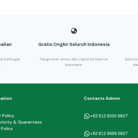
alian
Gratis Ongkir Seluruh Indonesia
di berbagai
Pengiriman aman dan cepat ke seluruh
Seluruh
.
Indonesia.
de
mation
Contacts Admin
y Policy
+62 812 6000 9807
ticity & Guarantees
 Policy
+62 812 9999 5807