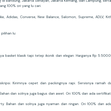
ng di Bandung, Jakarta Senayan, Jakarta Kemang, dan Lampung, serta
ng 100% ori yang lu cari.
e, Adidas, Converse, New Balance, Salomon, Supreme, ADLV, Kit
ilihan lu:
aya basket klasik tapi tetep ikonik dan elegan. Harganya Rp 5.500
ripsi. Kirimnya cepet dan packingnya rapi. Servisnya ramah da
ahan dan solnya juga bagus dan awet. Ori 100% dan ada sertifikat
y. Bahan dan solnya juga nyaman dan ringan. Ori 100% dan ada