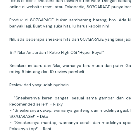
fokus di bisnis sneakers dan fashion streetwear. Dengan caba
online di website resmi atau Tokopedia, 807GARAGE punya bara
Produk di 807GARAGE bukan sembarang barang, bro. Ada Nik
banyak lagi. Buat yang suka hits, lu harus kepoin nih!
Nih, ada beberapa sneakers hits dari 807GARAGE yang bisa jadi p
## Nike Air Jordan 1 Retro High OG "Hyper Royal"
Sneakers ini baru dari Nike, warnanya biru muda dan putih. G
rating 5 bintang dari 10 review pembeli.
Review dari yang udah nyobain:
- "Sneakersnya keren banget, sesuai sama gambar dan desk
Recomended seller!" - Rizky
- "Sneakersnya cakep, warnanya ganteng dan modelnya gaul. B
807GARAGE!" - Dika
- "Sneakersnya mantap, warnanya cerah dan modelnya sport
Pokoknya top!" - Rani