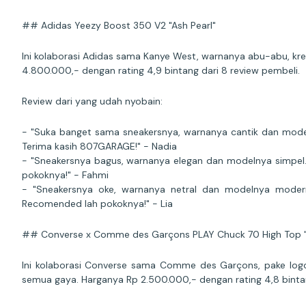
## Adidas Yeezy Boost 350 V2 "Ash Pearl"
Ini kolaborasi Adidas sama Kanye West, warnanya abu-abu, kre
4.800.000,- dengan rating 4,9 bintang dari 8 review pembeli.
Review dari yang udah nyobain:
- "Suka banget sama sneakersnya, warnanya cantik dan modeln
Terima kasih 807GARAGE!" - Nadia
- "Sneakersnya bagus, warnanya elegan dan modelnya simpel. 
pokoknya!" - Fahmi
- "Sneakersnya oke, warnanya netral dan modelnya moder
Recomended lah pokoknya!" - Lia
## Converse x Comme des Garçons PLAY Chuck 70 High Top "
Ini kolaborasi Converse sama Comme des Garçons, pake logo
semua gaya. Harganya Rp 2.500.000,- dengan rating 4,8 bintan