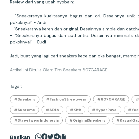
Review dari yang udah nyobain:
- "Sneakersnya kualitasnya bagus dan ori. Desainnya unik
pokoknya!" - Andi
- "Sneakersnya keren dan original. Desainnya simple dan catchy
- "Sneakersnya bagus dan authentic. Desainnya minimalis d
pokoknya!" - Budi
Jadi, buat yang lagi cari sneakers kece dan oke banget, mampi
Artikel Ini Ditulis Oleh: Tim Sneakers 807GARAGE
Tagar:
#Sneakers
#FashionStreetwear
#807GARAGE
#
#Supreme
#ADLV
#Kith
#HyperRoyal
#Yee
#StreetwearIndonesia
#OriginalSneakers
#KasualGau
Bagikan