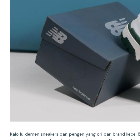
Kalo lu demen sneakers dan pengen yang ori dari brand kece, 