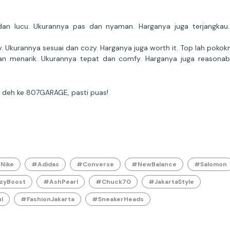
 dan lucu. Ukurannya pas dan nyaman. Harganya juga terjangkau
. Ukurannya sesuai dan cozy. Harganya juga worth it. Top lah pokokn
an menarik. Ukurannya tepat dan comfy. Harganya juga reasonab
r deh ke 807GARAGE, pasti puas!
Nike
#Adidas
#Converse
#NewBalance
#Salomon
zyBoost
#AshPearl
#Chuck70
#JakartaStyle
l
#FashionJakarta
#SneakerHeads