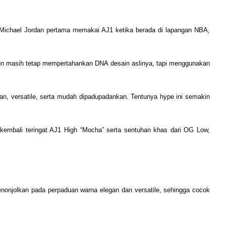
 Michael Jordan pertama memakai AJ1 ketika berada di lapangan NBA,
namun masih tetap mempertahankan DNA desain aslinya, tapi menggunakan
ean, versatile, serta mudah dipadupadankan. Tentunya hype ini semakin
embali teringat AJ1 High “Mocha” serta sentuhan khas dari OG Low,
onjolkan pada perpaduan warna elegan dan versatile, sehingga cocok