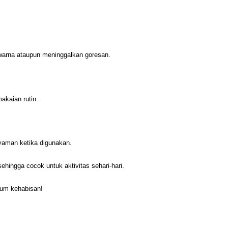
warna ataupun meninggalkan goresan.
akaian rutin.
nyaman ketika digunakan.
ehingga cocok untuk aktivitas sehari-hari.
lum kehabisan!