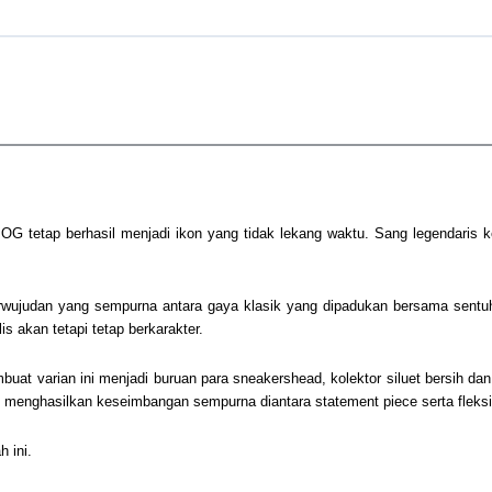
 tetap berhasil menjadi ikon yang tidak lekang waktu. Sang legendaris ke
erwujudan yang sempurna antara gaya klasik yang dipadukan bersama sen
 akan tetapi tetap berkarakter.
mbuat varian ini menjadi buruan para sneakershead, kolektor siluet bersih da
enghasilkan keseimbangan sempurna diantara statement piece serta fleksibil
 ini.