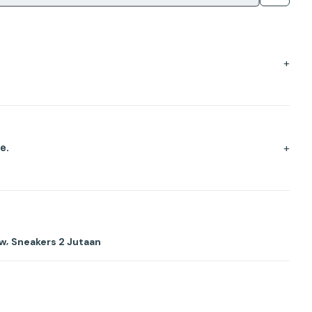
+
+
e.
,
ow
Sneakers 2 Jutaan