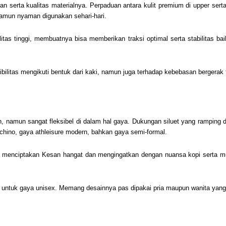
n serta kualitas materialnya. Perpaduan antara kulit premium di upper se
namun nyaman digunakan sehari-hari.
itas tinggi, membuatnya bisa memberikan traksi optimal serta stabilitas b
bilitas mengikuti bentuk dari kaki, namun juga terhadap kebebasan bergerak 
 namun sangat fleksibel di dalam hal gaya. Dukungan siluet yang ramping 
a chino, gaya athleisure modern, bahkan gaya semi-formal.
l menciptakan Kesan hangat dan mengingatkan dengan nuansa kopi serta m
untuk gaya unisex. Memang desainnya pas dipakai pria maupun wanita yang 