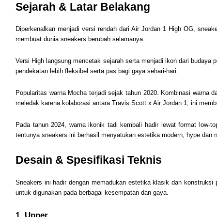
Sejarah & Latar Belakang
Diperkenalkan menjadi versi rendah dari Air Jordan 1 High OG, sne
membuat dunia sneakers berubah selamanya.
Versi High langsung mencetak sejarah serta menjadi ikon dari budaya 
pendekatan lebih fleksibel serta pas bagi gaya sehari-hari.
Popularitas warna Mocha terjadi sejak tahun 2020. Kombinasi warna da
meledak karena kolaborasi antara Travis Scott x Air Jordan 1, ini mem
Pada tahun 2024, warna ikonik tadi kembali hadir lewat format low-t
tentunya sneakers ini berhasil menyatukan estetika modern, hype dan n
Desain & Spesifikasi Teknis
Sneakers ini hadir dengan memadukan estetika klasik dan konstruks
untuk digunakan pada berbagai kesempatan dan gaya.
1. Upper