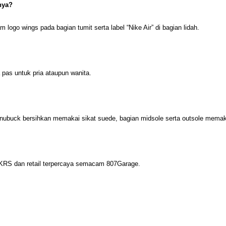
nya?
ogo wings pada bagian tumit serta label “Nike Air” di bagian lidah.
 pas untuk pria ataupun wanita.
 nubuck bersihkan memakai sikat suede, bagian midsole serta outsole memaka
SNKRS dan retail terpercaya semacam 807Garage.