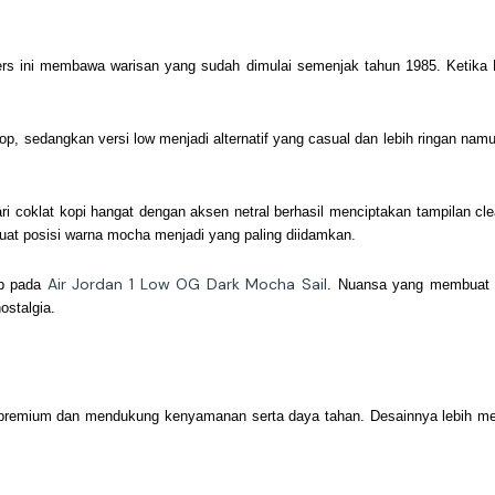
akers ini membawa warisan yang sudah dimulai semenjak tahun 1985. Ketika
pop, sedangkan versi low menjadi alternatif yang casual dan lebih ringan 
ri coklat kopi hangat dengan aksen netral berhasil menciptakan tampilan cl
buat posisi warna mocha menjadi yang paling diidamkan.
Air Jordan 1 Low OG Dark Mocha Sail
op pada
. Nuansa yang membuat k
ostalgia.
i premium dan mendukung kenyamanan serta daya tahan. Desainnya lebih men